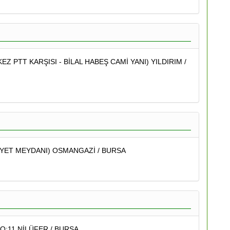
EZ PTT KARŞISI - BİLAL HABEŞ CAMİ YANI) YILDIRIM /
RİYET MEYDANI) OSMANGAZİ / BURSA
O:11 NİLÜFER / BURSA