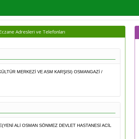
Eczane Adresleri ve Telefonları
 KÜLTÜR MERKEZİ VE ASM KARŞISI) OSMANGAZİ /
/E(YENİ ALİ OSMAN SÖNMEZ DEVLET HASTANESİ ACİL