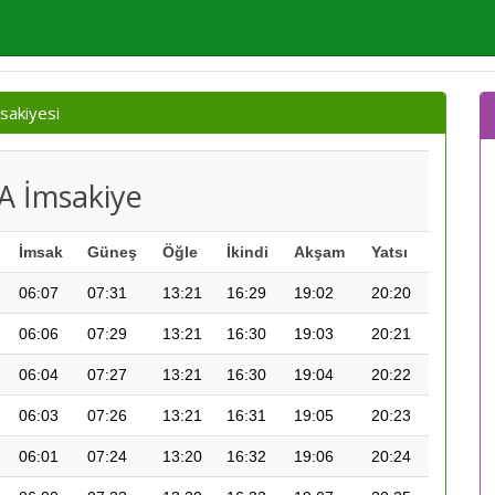
sakiyesi
A İmsakiye
İmsak
Güneş
Öğle
İkindi
Akşam
Yatsı
06:07
07:31
13:21
16:29
19:02
20:20
06:06
07:29
13:21
16:30
19:03
20:21
06:04
07:27
13:21
16:30
19:04
20:22
06:03
07:26
13:21
16:31
19:05
20:23
06:01
07:24
13:20
16:32
19:06
20:24